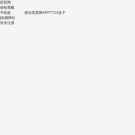
琵琶网
全站导航
手机版
微信
琵琶网APP
7724盒子
|
收藏网站
登录
注册