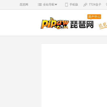
琵琶网
全站导航
手机版
7724盒子