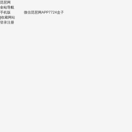
琵琶网
全站导航
手机版
微信
琵琶网APP
7724盒子
|
收藏网站
登录
注册