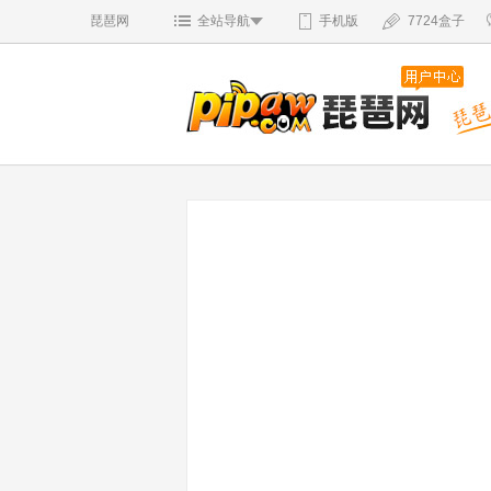
琵琶网
全站导航
手机版
7724盒子