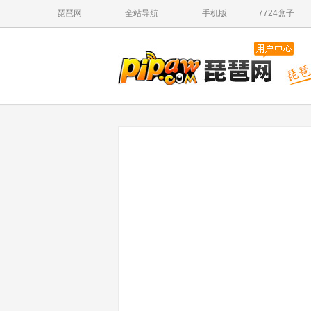
琵琶网
全站导航
手机版
7724盒子