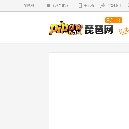
琵琶网
全站导航
手机版
7724盒子