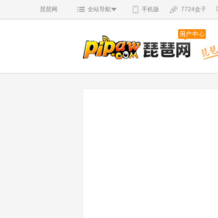
琵琶网
全站导航
手机版
7724盒子