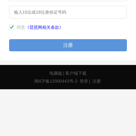
同意
《琵琶网相关条款》
注册
电脑版
|
客户端下载
闽ICP备12000443号-2
登录
|
注册