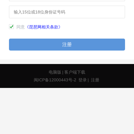
同意
《琵琶网相关条款》
注册
电脑版
|
客户端下载
闽ICP备12000443号-2
登录
|
注册