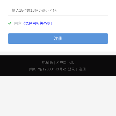
同意
《琵琶网相关条款》
注册
电脑版
|
客户端下载
闽ICP备12000443号-2
登录
|
注册